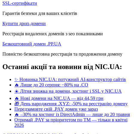
SSL-сертифікати
Гарантія безпеки для ваших клієнтів
Купити дроп-домени
Реєстрація видалених доменів з seo показниками
Безкоштовний домен .PP.UA
Повністю безкоштовна реєстрація та продовження домену
Останні акції та новини від NIC.UA:
✨ Новинка NIC.UA: потужний AI-конструктор сайтів
🔥 Лише до 20 серпня: −80% на .CO
☀️ Літня знижка на домени, хостинг і SSL у NIC.UA
🔥 Нові домени на NIC.UA — від 44,59 грн
🎁 День народження .XYZ: -50% на реєстрацію домену
Передзамовте свій .PAY домен уже зараз
🔥 –30% на хостинг із DirectAdmin — лише до 20 травня
Отримай .PAY за пріоритетом по ТМ — тільки в квітні
2026